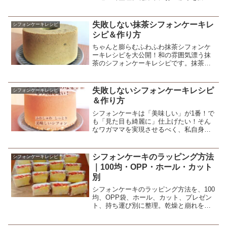
考え方をまとめます。
失敗しない抹茶シフォンケーキレ
シフォンケーキレシピ
シピ＆作り方
ちゃんと膨らむふわふわ抹茶シフォンケ
ーキレシピを大公開！和の雰囲気漂う抹
茶のシフォンケーキレシピです。抹茶の
香りと綺麗な緑色が目を引く、人気の抹
茶シフォンケーキを作ってみませんか？
失敗しないシフォンケーキレシピ
シフォンケーキレシピ
＆作り方
シフォンケーキは「美味しい」が1番！で
も「見た目も綺麗に」仕上げたい！そん
なワガママを実現させるべく、私自身が
何度も失敗を繰り返しながら、やっと行
き着いた失敗しないシフォンケーキレシ
ピ＆作り方です。
シフォンケーキのラッピング方法
シフォンケーキレシピ
｜100均・OPP・ホール・カット
別
シフォンケーキのラッピング方法を、100
均、OPP袋、ホール、カット、プレゼン
ト、持ち運び別に整理。乾燥と崩れを防
ぐ考え方をまとめます。