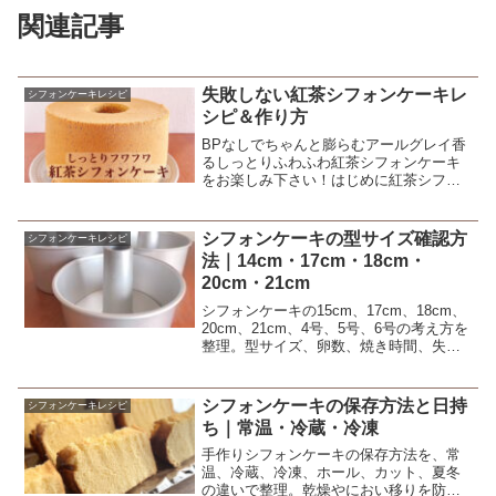
関連記事
失敗しない紅茶シフォンケーキレ
シフォンケーキレシピ
シピ＆作り方
BPなしでちゃんと膨らむアールグレイ香
るしっとりふわふわ紅茶シフォンケーキ
をお楽しみ下さい！はじめに紅茶シフォ
ンは好きだけど... なぜか膨らまない...そ
んな方はいませんか？こちらは、BPなし
でしっかり膨らみ、紅茶（アールグレ
シフォンケーキの型サイズ確認方
シフォンケーキレシピ
イ）の香りと...
法｜14cm・17cm・18cm・
20cm・21cm
シフォンケーキの15cm、17cm、18cm、
20cm、21cm、4号、5号、6号の考え方を
整理。型サイズ、卵数、焼き時間、失敗
しにくい選び方をまとめます。
シフォンケーキの保存方法と日持
シフォンケーキレシピ
ち｜常温・冷蔵・冷凍
手作りシフォンケーキの保存方法を、常
温、冷蔵、冷凍、ホール、カット、夏冬
の違いで整理。乾燥やにおい移りを防ぐ