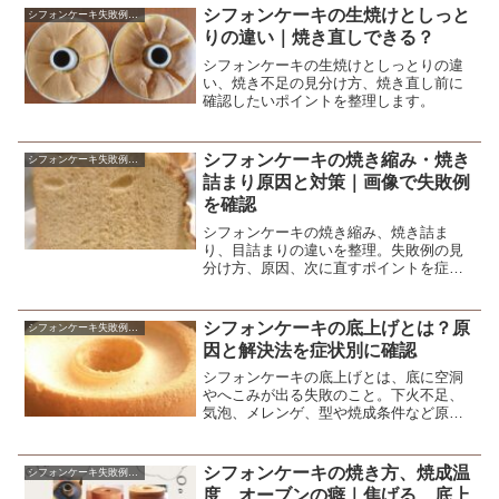
シフォンケーキの生焼けとしっと
シフォンケーキ失敗例の原因と対策
りの違い｜焼き直しできる？
シフォンケーキの生焼けとしっとりの違
い、焼き不足の見分け方、焼き直し前に
確認したいポイントを整理します。
シフォンケーキの焼き縮み・焼き
シフォンケーキ失敗例の原因と対策
詰まり原因と対策｜画像で失敗例
を確認
シフォンケーキの焼き縮み、焼き詰ま
り、目詰まりの違いを整理。失敗例の見
分け方、原因、次に直すポイントを症状
別にまとめます。
シフォンケーキの底上げとは？原
シフォンケーキ失敗例の原因と対策
因と解決法を症状別に確認
シフォンケーキの底上げとは、底に空洞
やへこみが出る失敗のこと。下火不足、
気泡、メレンゲ、型や焼成条件など原因
別に直し方を整理します。
シフォンケーキの焼き方、焼成温
シフォンケーキ失敗例の原因と対策
度、オーブンの癖｜焦げる、底上