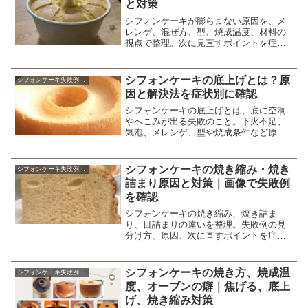
と対策
シフォンケーキが膨らまない原因を、メ
レンゲ、混ぜ方、型、焼成温度、材料の
視点で整理。次に見直すポイントを症状
別にまとめます。
シフォンケーキの底上げとは？原
シフォンケーキ失敗例の原因と対策
因と解決法を症状別に確認
シフォンケーキの底上げとは、底に空洞
やへこみが出る失敗のこと。下火不足、
気泡、メレンゲ、型や焼成条件など原因
別に直し方を整理します。
シフォンケーキの焼き縮み・焼き
シフォンケーキ失敗例の原因と対策
詰まり原因と対策｜画像で失敗例
を確認
シフォンケーキの焼き縮み、焼き詰ま
り、目詰まりの違いを整理。失敗例の見
分け方、原因、次に直すポイントを症状
別にまとめます。
シフォンケーキの焼き方、焼成温
シフォンケーキ失敗例の原因と対策
度、オーブンの癖｜焦げる、底上
げ、焼き縮み対策