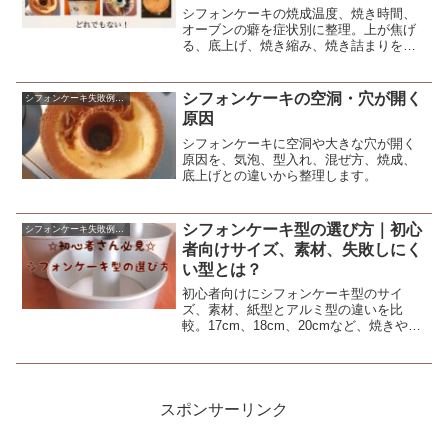
シフォンケーキの焼成温度、焼き時間、
オーブンの癖を症状別に整理。上が焦げ
る、底上げ、焼き縮み、焼き詰まりを防
ぐために最初に確認したいポイントをま
とめます。
シフォンケーキの空洞・穴が開く
シフォンケーキ失敗例の原因と対策
原因
シフォンケーキに空洞や大きな穴が開く
原因を、気泡、型入れ、混ぜ方、焼成、
底上げとの違いから整理します。
シフォンケーキ型の選び方｜初心
シフォンケーキ失敗例の原因と対策
者向けサイズ、素材、失敗しにく
い型とは？
初心者向けにシフォンケーキ型のサイ
ズ、素材、紙型とアルミ型の違いを比
較。17cm、18cm、20cmなど、焼きやす
さと失敗しにくさで選ぶポイントをまと
めます。
スポンサーリンク